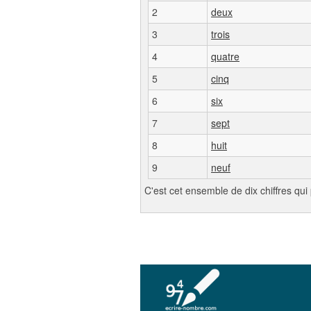
2
deux
3
trois
4
quatre
5
cinq
6
six
7
sept
8
huit
9
neuf
C'est cet ensemble de dix chiffres qu