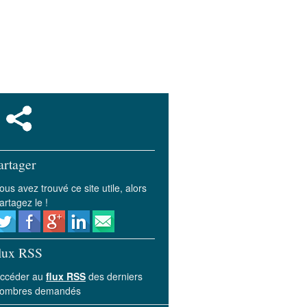
artager
ous avez trouvé ce site utile, alors
artagez le !
lux RSS
ccéder au
flux RSS
des derniers
ombres demandés