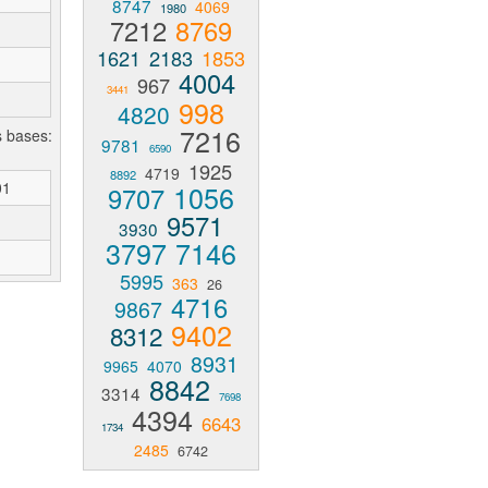
8747
4069
1980
7212
8769
1621
2183
1853
4004
967
3441
998
4820
7216
s bases:
9781
6590
1925
4719
8892
01
1056
9707
9571
3930
3797
7146
5995
363
26
4716
9867
9402
8312
8931
9965
4070
8842
3314
7698
4394
6643
1734
2485
6742