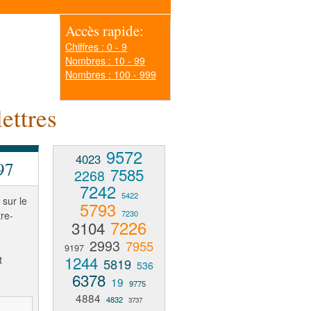
Accès rapide:
Chiffres : 0 - 9
Nombres : 10 - 99
Nombres : 100 - 999
ettres
9572
4023
97
7585
2268
7242
5422
 sur le
5793
7230
tre-
7226
3104
2993
7955
9197
1244
t
5819
536
6378
19
9775
4884
4832
3737