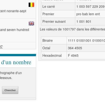
Le carré
1 003 597 229 209
t cent nonante-sept
Premier
pro bab lem ent
Premier suivant
1 001 801
Les valeurs de 1001797 dans les différente
usand seven hundred
Binaire
1111 01001001 010001
97
Octal
364 4505
Hexadecimal
F 4945
e d'un nombre
orthographe d'un
-dessous.