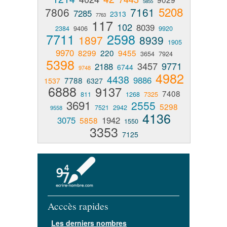
5855
5208
7806
7161
7285
2313
7763
117
102
8039
2384
9406
9920
7711
2598
1897
8939
1905
9970
8299
220
9455
3654
7924
5398
3457
9771
2188
6744
9748
4982
4438
9886
7788
1537
6327
6888
9137
7408
811
1268
7325
3691
2555
5298
7521
2942
9558
4136
3075
1942
5858
1550
3353
7125
Acccès rapides
Les derniers nombres