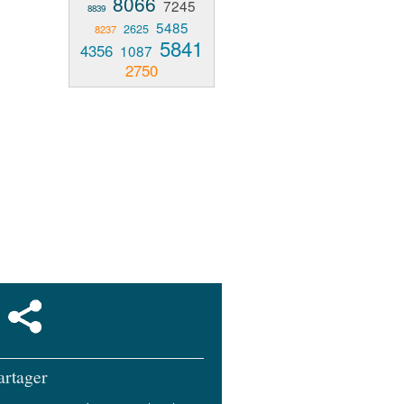
8066
7245
8839
5485
2625
8237
5841
4356
1087
2750
artager