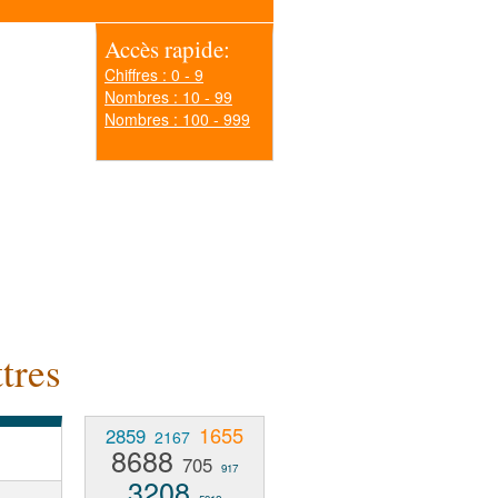
Accès rapide:
Chiffres : 0 - 9
Nombres : 10 - 99
Nombres : 100 - 999
tres
1655
2859
2167
8688
705
917
3208