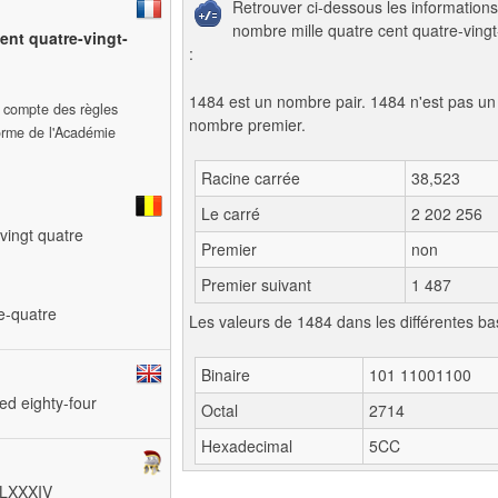
Retrouver ci-dessous les informations
nombre mille quatre cent quatre-vingt
cent quatre-vingt-
:
1484 est un nombre pair. 1484 n'est pas un
t compte des règles
nombre premier.
forme de l'Académie
Racine carrée
38,523
Le carré
2 202 256
-vingt quatre
Premier
non
Premier suivant
1 487
te-quatre
Les valeurs de 1484 dans les différentes ba
Binaire
101 11001100
ed eighty-four
Octal
2714
Hexadecimal
5CC
CDLXXXIV