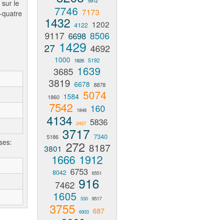
5912
 sur le
7746
7173
-quatre
1432
1202
4122
9117
8506
6698
1429
27
4692
1000
5192
1826
1639
3685
3819
6678
8878
5074
1584
1860
7542
160
1848
4134
5836
2457
3717
7340
5186
ses:
272
8187
3801
1666
1912
6753
8042
6551
916
7462
1605
530
9517
3755
687
6933