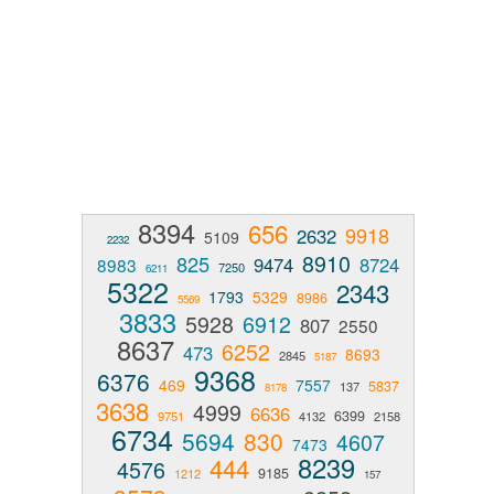
8394
656
9918
2632
5109
2232
8910
825
9474
8724
8983
7250
6211
5322
2343
1793
5329
8986
5569
3833
5928
6912
807
2550
8637
6252
473
8693
2845
5187
9368
6376
469
7557
5837
137
8178
3638
4999
6636
6399
9751
4132
2158
6734
5694
830
4607
7473
8239
444
4576
9185
1212
157