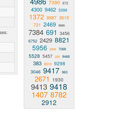
4986
7390
672
4300
9462
3399
1372
9987
3615
2469
721
9666
7384
691
ses:
3456
8821
2429
6752
5956
7068
2245
5528
5457
9468
220
383
9298
8310
9417
3046
963
2671
1930
9418
9413
1407
8782
2912