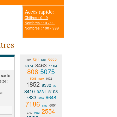
Accès rapide:
Chiffres : 0 - 9
Nombres : 10 - 99
Nombres : 100 - 999
tres
6605
7241
1189
5261
8463
4374
1164
806
5075
 sur le
5065
1072
3869
eize :
1852
8332
30
8410
5103
9381
un
7833
9648
3366
7186
6051
5343
2554
9700
9862