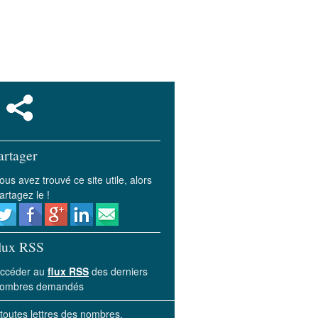
artager
ous avez trouvé ce site utile, alors
artagez le !
lux RSS
ccéder au
flux RSS
des derniers
ombres demandés
 toutes lettres des nombres.