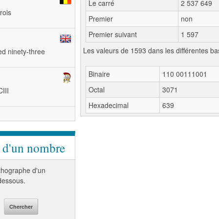
Le carré
2 537 649
rois
Premier
non
Premier suivant
1 597
Les valeurs de 1593 dans les différentes ba
ed ninety-three
Binaire
110 00111001
Octal
3071
III
Hexadecimal
639
e d'un nombre
orthographe d'un
-dessous.