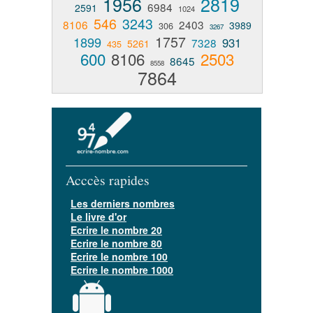
1956
2819
6984
2591
1024
546
3243
8106
2403
3989
306
3267
1757
1899
931
7328
5261
435
600
8106
2503
8645
8558
7864
Acccès rapides
Les derniers nombres
Le livre d'or
Ecrire le nombre 20
Ecrire le nombre 80
Ecrire le nombre 100
Ecrire le nombre 1000