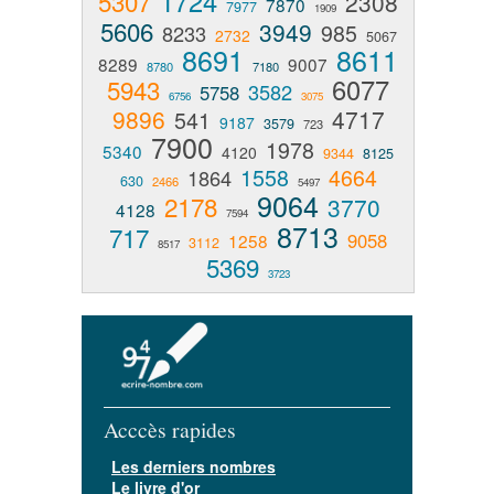
1724
5307
2308
7870
7977
1909
5606
3949
985
8233
2732
5067
8691
8611
8289
9007
8780
7180
6077
5943
3582
5758
6756
3075
9896
4717
541
9187
3579
723
7900
1978
5340
4120
9344
8125
1558
4664
1864
630
2466
5497
9064
2178
3770
4128
7594
8713
717
9058
1258
3112
8517
5369
3723
Acccès rapides
Les derniers nombres
Le livre d'or