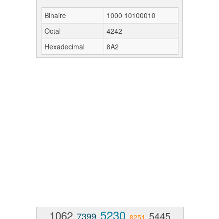
Binaire
1000 10100010
Octal
4242
Hexadecimal
8A2
5230
1062
5445
7399
8251