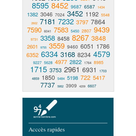
8595
8452
9687
6587
1434
3452
1192
3046
1382
7024
5548
7181
7232
7864
3797
2602
9439
7590
7583
2807
5450
6041
8267
3358
3848
8458
9731
3559
6051
1786
2601
9460
9755
6334
4579
3168
8234
6352
4977
2822
8985
9227
5628
1764
1715
2961
6931
3753
1703
1850
722
5417
5198
4859
5484
7737
3909
6607
5952
4209
Acccès rapides