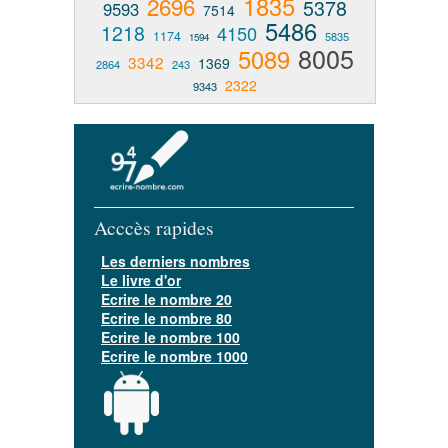
1835
2696
5378
9593
7514
5486
1218
4150
1174
5835
1594
8005
5089
3342
1369
2864
243
2322
9343
Acccès rapides
Les derniers nombres
Le livre d'or
Ecrire le nombre 20
Ecrire le nombre 80
Ecrire le nombre 100
Ecrire le nombre 1000