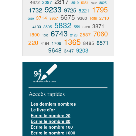
2817
4672
2097
8510
5354
8025
5502
9233
1795
1732
9725
8221
6575
3714
9360
2710
8957
1058
9689
5832
3871
4133
8595
559
6720
6743
7060
1800
2587
2128
1006
1365
220
8571
8485
1709
4164
9648
9203
3447
Acccès rapides
Les derniers nombres
Le livre d'or
Ecrire le nombre 20
Ecrire le nombre 80
Ecrire le nombre 100
Ecrire le nombre 1000