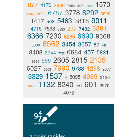
1570
827
4170
2886
7488
4499
8887
8292
3778
6787
3520
9828
6345
9011
5463
3818
1417
503
6301
207
4715
7598
7482
6553
6366
7230
6690
9368
6285
6562
3454
3657
57
8809
140
6684
8408
457
5831
3744
7722
2605
2815
2135
999
6581
7990
6027
1298
9788
9077
8308
1537
3329
4039
5095
3120
4
1132
601
8240
2970
9030
6911
4072
Acccès rapides