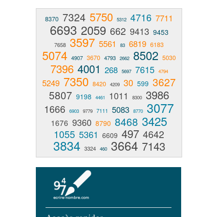
5750
7324
4716
7711
8370
5312
6693
2059
662
9413
9453
3597
5561
6819
6183
7658
83
5074
8502
3670
5030
4907
4793
2662
7396
4001
7615
268
5697
4794
7350
3627
30
5249
599
8420
4209
3986
5807
1011
9198
4461
8300
3077
1666
5083
7111
6903
9779
8770
3425
8468
9360
1676
8790
497
1055
4642
5361
6609
3834
3664
7143
3324
460