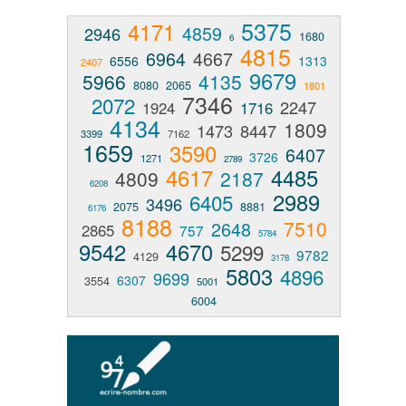
5375
4171
4859
2946
1680
6
4815
6964
4667
6556
1313
2407
9679
5966
4135
8080
2065
1801
7346
2072
2247
1924
1716
4134
1809
1473
8447
3399
7162
1659
3590
6407
3726
1271
2789
4617
4485
4809
2187
6208
2989
6405
3496
2075
8881
6176
8188
7510
2648
2865
757
5784
9542
4670
5299
9782
4129
3178
5803
4896
9699
6307
3554
5001
6004