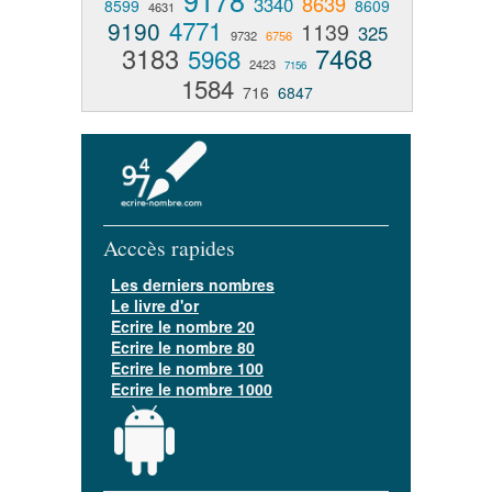
9178
8639
3340
8599
8609
4631
4771
9190
1139
325
9732
6756
3183
7468
5968
2423
7156
1584
716
6847
Acccès rapides
Les derniers nombres
Le livre d'or
Ecrire le nombre 20
Ecrire le nombre 80
Ecrire le nombre 100
Ecrire le nombre 1000