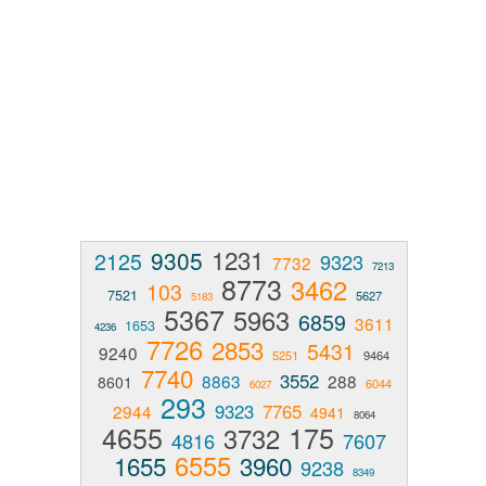
1231
9305
2125
9323
7732
7213
8773
3462
103
7521
5627
5183
5367
5963
6859
3611
1653
4236
7726
2853
5431
9240
5251
9464
7740
3552
8863
288
8601
6044
6027
293
9323
7765
2944
4941
8064
4655
175
3732
4816
7607
6555
1655
3960
9238
8349