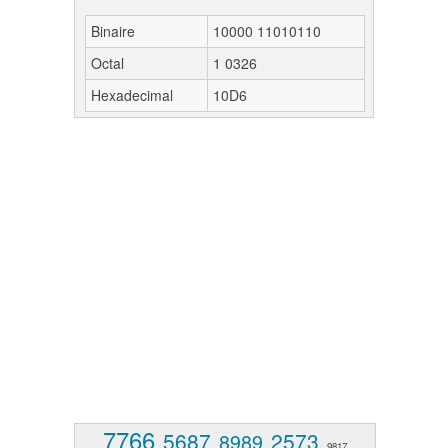
Binaire
10000 11010110
Octal
1 0326
Hexadecimal
10D6
7766
5687
2573
8989
9817