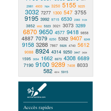
5155
3250
2981
4933
9225
7924
3032
547
3755
7277
1300
9195
6530
3992
9715
2383
5124
3073
3289
3852
3021
5323
9552
6870
9650
9418
4577
9858
9407
4887
7079
5382
6250
6249
9158
3288
5612
7867
5926
4740
8924
4314
9250
9088
3447
3434
4308
1662
6689
1595
6973
3054
9100
9289
8033
7190
7408
582
5915
4914
Acccès rapides