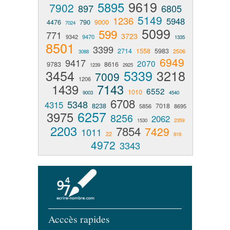
9619
5895
7902
897
6805
5149
1236
5948
4476
790
9000
7024
5099
599
771
3723
9342
9470
1335
8501
3399
2714
1558
5983
2506
3088
6949
9417
2070
9783
8616
1239
2925
3454
5339
3218
7009
1206
1439
7143
6552
1010
9003
4540
6708
5348
4315
8238
7018
5856
8695
6257
3975
8256
2062
1530
2359
2203
7854
7429
1011
22
818
4972
3343
Acccès rapides