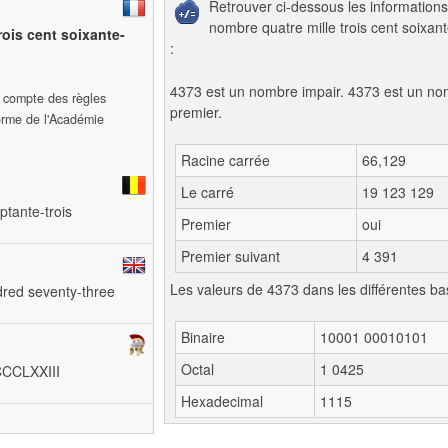
Retrouver ci-dessous les informations
nombre quatre mille trois cent soixant
trois cent soixante-
:
4373 est un nombre impair. 4373 est un n
t compte des règles
premier.
forme de l'Académie
Racine carrée
66,129
Le carré
19 123 129
eptante-trois
Premier
oui
Premier suivant
4 391
Les valeurs de 4373 dans les différentes ba
dred seventy-three
Binaire
10001 00010101
Octal
1 0425
MCCCLXXIII
Hexadecimal
1115