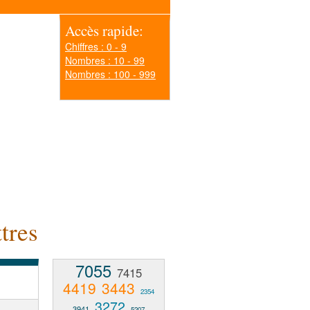
Accès rapide:
Chiffres : 0 - 9
Nombres : 10 - 99
Nombres : 100 - 999
tres
7055
7415
4419
3443
2354
3272
3941
5207