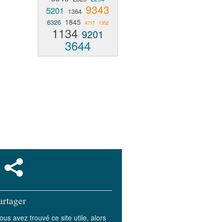
9343
5201
1364
1845
6326
4717
1352
1134
9201
3644
artager
ous avez trouvé ce site utile, alors