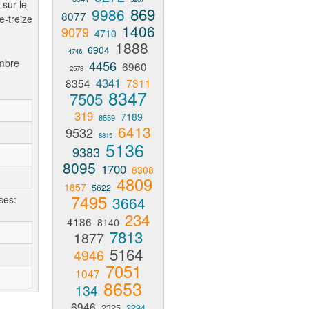
 sur le
869
9986
8077
e-treize
1406
9079
4710
1888
6904
4746
ombre
4456
6960
2578
4341
8354
7311
8347
7505
319
7189
8559
6413
9532
8815
5136
9383
8095
1700
8308
4809
1857
5622
7495
ses:
3664
234
4186
8140
7813
1877
5164
4946
7051
1047
8653
134
6946
2325
2294