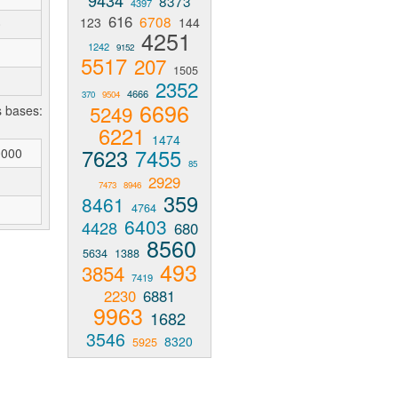
9434
8373
4397
616
6708
123
144
0
4251
1242
9152
5517
207
1505
2352
4666
370
9504
6696
5249
s bases:
6221
1474
7623
7455
0000
85
2929
7473
8946
359
8461
4764
6403
4428
680
8560
5634
1388
493
3854
7419
2230
6881
9963
1682
3546
8320
5925