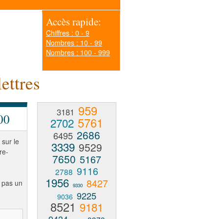
Accès rapide:
Chiffres : 0 - 9
Nombres : 10 - 99
Nombres : 100 - 999
ettres
959
3181
00
5761
2702
2686
6495
 sur le
3339
9529
re-
7650
5167
9116
2788
1956
8427
 pas un
9330
9225
9036
8521
9181