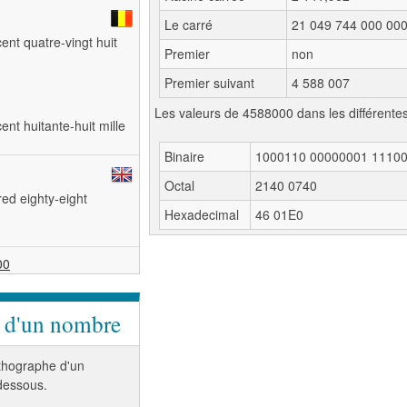
Le carré
21 049 744 000 00
cent quatre-vingt huit
Premier
non
Premier suivant
4 588 007
Les valeurs de 4588000 dans les différente
ent huitante-huit mille
Binaire
1000110 00000001 1110
Octal
2140 0740
red eighty-eight
Hexadecimal
46 01E0
00
e d'un nombre
orthographe d'un
-dessous.