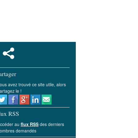
artager
ous avez trouvé ce site utile, alors
artagez le !
lux RSS
ccéder au
flux RSS
des derniers
ombres demandés