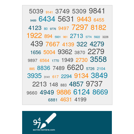
9841
5039
3749
5309
9141
6434
5631
9443
6455
9489
7297
8182
4123
9497
80
9776
1922
2713
894
5931
961
5774
5922
3228
439
4279
7667
322
4139
2279
9362
5004
1656
3870
3558
1949
2730
9897
6564
1770
6620
8836
7489
5726
2104
885
3849
3935
9134
2294
617
3141
9737
2213
4857
148
883
6124
8669
9886
4949
9660
4631
4199
6881