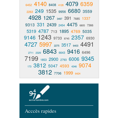
4140
4079
6359
8408
6452
4128
6680
249
1535
3559
9956
2263
4928
1267
391
1337
7685
3497
331
4475
2439
9313
2454
7366
6805
4787
5319
1895
4769
5035
713
1243
2357
9146
9733
6930
8745
4491
4727
5997
3517
2275
6403
6843
9416
6496
6643
2711
2329
7199
9345
6006
2900
1853
2793
3812
9074
5047
4593
173
4346
3812
1999
7706
6424
Acccès rapides