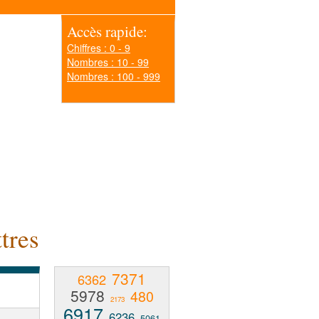
Accès rapide:
Chiffres : 0 - 9
Nombres : 10 - 99
Nombres : 100 - 999
tres
7371
6362
5978
480
2173
6917
6236
5061