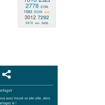
2778
2156
1583
5008
6141
3012
7292
9976
5436
4431
artager
ous avez trouvé ce site utile, alors
artagez le !