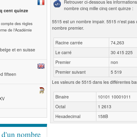
Retrouver ci-dessous les informations
nombre cinq mille cinq cent quinze :
nq cent quinze
5515 est un nombre impair. 5515 n'est pas 
t compte des règles
nombre premier.
forme de l'Académie
Racine carrée
74,263
belge et en suisse
Le carré
30 415 225
Premier
non
Premier suivant
5 519
d fifteen
Les valeurs de 5515 dans les différentes ba
Binaire
10101 10001011
DXV
Octal
1 2613
Hexadecimal
158B
e d'un nombre