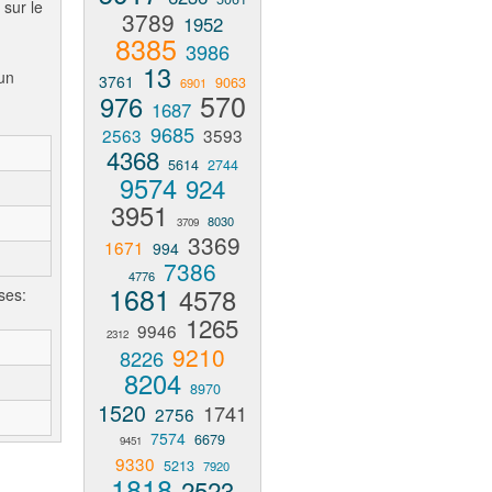
 sur le
3789
1952
8385
3986
13
un
3761
9063
6901
570
976
1687
9685
2563
3593
4368
5614
2744
9574
924
3951
8030
3709
3369
1671
994
7386
4776
1681
4578
ses:
1265
9946
2312
9210
8226
8204
8970
1520
1741
2756
7574
6679
9451
9330
5213
7920
1818
2523