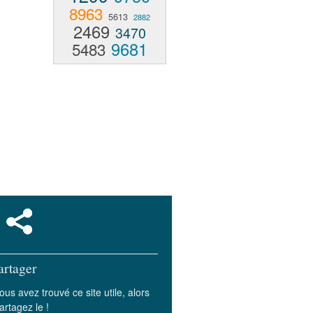
8963
5613
2882
2469
3470
9681
5483
artager
ous avez trouvé ce site utile, alors
artagez le !