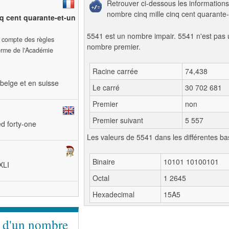
Retrouver ci-dessous les informations
nombre cinq mille cinq cent quarante-
nq cent quarante-et-un
5541 est un nombre impair. 5541 n'est pas 
t compte des règles
nombre premier.
forme de l'Académie
Racine carrée
74,438
belge et en suisse
Le carré
30 702 681
Premier
non
Premier suivant
5 557
ed forty-one
Les valeurs de 5541 dans les différentes ba
Binaire
10101 10100101
XLI
Octal
1 2645
Hexadecimal
15A5
e d'un nombre