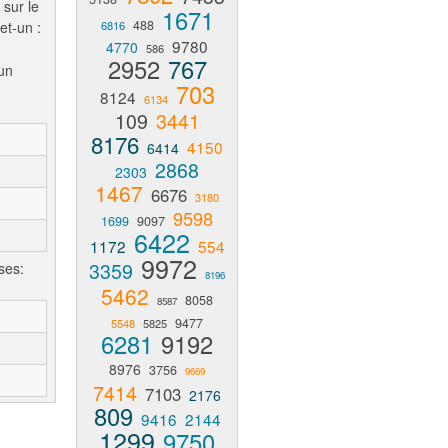
 sur le
1671
488
et-un :
6816
9780
4770
586
2952
767
un
703
8124
6134
109
3441
8176
4150
6414
2868
2303
1467
6676
3180
9598
1699
9097
6422
1172
554
9972
3359
ses:
8196
5462
8058
8587
9477
5548
5825
6281
9192
8976
3756
9669
7414
7103
2176
809
9416
2144
1299
9750