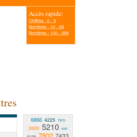
Accès rapide:
Chiffres : 0 - 9
Nombres : 10 - 99
Nombres : 100 - 999
tres
6866
4225
7970
5210
2600
9787
7802
7433
5138