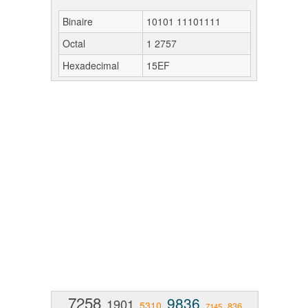
Binaire
10101 11101111
Octal
1 2757
Hexadecimal
15EF
7258
9836
1901
5310
836
7145