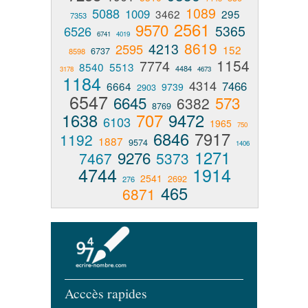
1089
5088
1009
3462
295
7353
2561
9570
5365
6526
6741
4019
8619
4213
2595
152
6737
8598
1154
7774
8540
5513
4484
3178
4673
1184
4314
7466
6664
9739
2903
6547
6645
573
6382
8769
1638
707
9472
6103
1965
750
6846
7917
1192
1887
9574
1406
1271
9276
7467
5373
4744
1914
2541
2692
276
465
6871
Acccès rapides