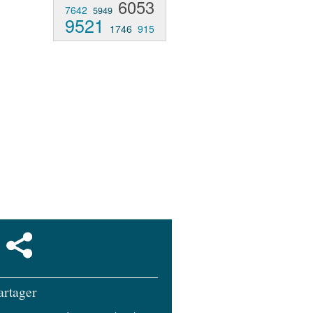
6053
7642
5949
9521
1746
915
artager