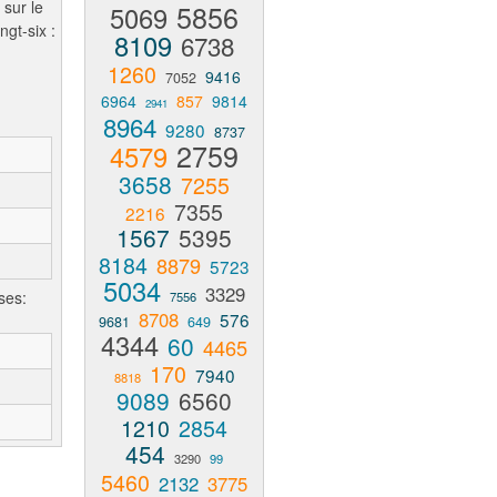
 sur le
5856
5069
ngt-six :
8109
6738
1260
9416
7052
6964
857
9814
2941
8964
9280
8737
2759
4579
3658
7255
7355
2216
1567
5395
8184
8879
5723
5034
3329
ses:
7556
8708
576
9681
649
4344
60
4465
170
7940
8818
9089
6560
1210
2854
454
3290
99
5460
2132
3775