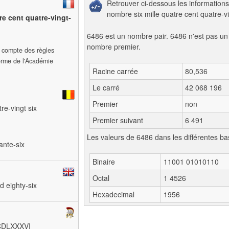
Retrouver ci-dessous les informations
nombre six mille quatre cent quatre-vi
tre cent quatre-vingt-
6486 est un nombre pair. 6486 n'est pas un
nombre premier.
t compte des règles
forme de l'Académie
Racine carrée
80,536
Le carré
42 068 196
Premier
non
tre-vingt six
Premier suivant
6 491
Les valeurs de 6486 dans les différentes ba
tante-six
Binaire
11001 01010110
Octal
1 4526
d eighty-six
Hexadecimal
1956
IMCDLXXXVI