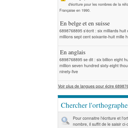
d'écriture pour les nombres de la ré
Française en 1990.
En belge et en suisse
6898768895 s'écrit : six milliards huit
millions sept cent soixante-huit mille 
En anglais
6898768895 se dit : six billion eight 
million seven hundred sixty-eight tho
ninety-five
Voir plus de langues pour écire 6898
Chercher l'orthograph
Pour connaitre l'écriture et l'
nombre, il suffit de le saisir ci