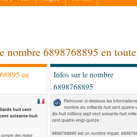
le nombre 6898768895 en toutes
768895 en
Infos sur le nombre
6898768895
Retrouver ci-dessous les informations
nombre six milliards huit cent quatre-v
lliards huit cent
dix-huit millions sept cent soixante-huit mille
 cent soixante-huit
cent quatre-vingt-quinze :
6898768895 est un nombre impair. 689876
t compte des règles