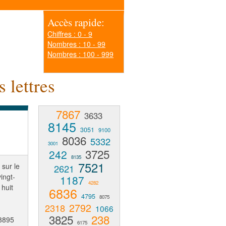
Accès rapide:
Chiffres : 0 - 9
Nombres : 10 - 99
Nombres : 100 - 999
 lettres
7867
3633
8145
3051
9100
8036
5332
3001
3725
242
8135
7521
 sur le
2621
ingt-
1187
4282
 huit
6836
4795
8075
2792
2318
1066
3825
238
8895
6175