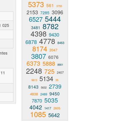
5373
561
3755
2153
3096
7285
5444
6527
8782
1 025
3481
4398
9430
4778
6878
8463
8174
2047
ntes
3807
6076
6373
5888
8901
2248
725
111
2407
5134
9613
35
2739
8143
5632
9450
4838
2489
5035
7870
4042
1417
2605
1085
5642