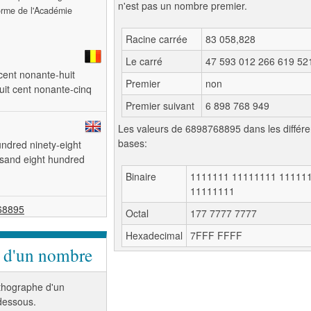
n'est pas un nombre premier.
forme de l'Académie
Racine carrée
83 058,828
Le carré
47 593 012 266 619 52
 cent nonante-huit
Premier
non
huit cent nonante-cinq
Premier suivant
6 898 768 949
Les valeurs de 6898768895 dans les différe
bases:
hundred ninety-eight
usand eight hundred
Binaire
1111111 11111111 11111
11111111
768895
Octal
177 7777 7777
Hexadecimal
7FFF FFFF
e d'un nombre
orthographe d'un
-dessous.