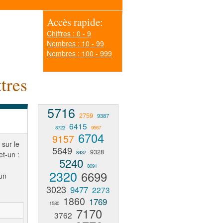
Accès rapide:
Chiffres : 0 - 9
Nombres : 10 - 99
Nombres : 100 - 999
tres
5716
2759
9387
6415
8723
9567
6704
9157
 sur le
5649
9328
8437
et-un :
5240
8091
2320
6699
un
3023
9477
2273
1860
1769
1580
7170
3762