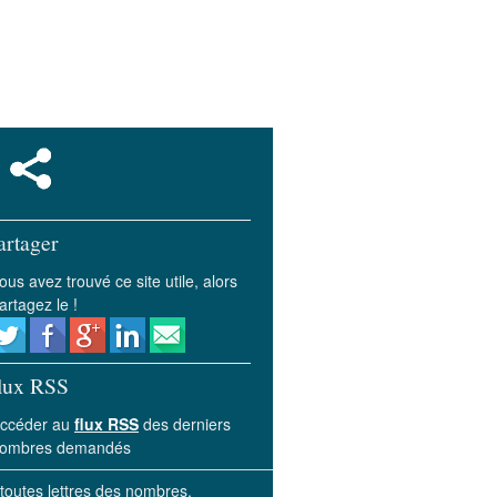
artager
ous avez trouvé ce site utile, alors
artagez le !
lux RSS
ccéder au
flux RSS
des derniers
ombres demandés
 toutes lettres des nombres.