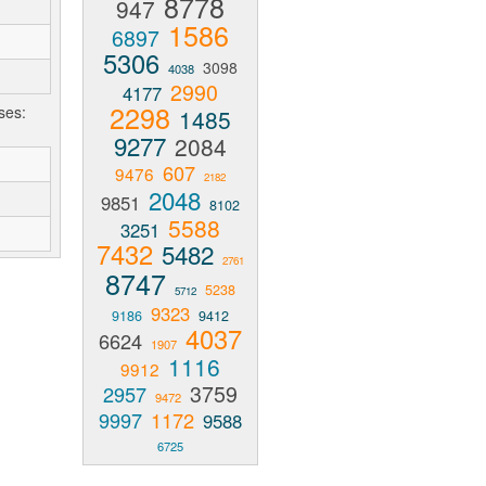
8778
947
1586
6897
5306
3098
4038
2990
4177
2298
ses:
1485
9277
2084
607
9476
2182
2048
9851
8102
5588
3251
7432
5482
2761
8747
5238
5712
9323
9186
9412
4037
6624
1907
1116
9912
3759
2957
9472
9997
1172
9588
6725