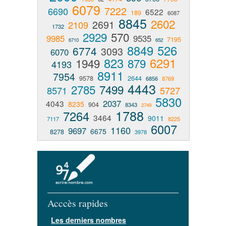
6079
7222
6690
6522
189
6087
8845
2602
2691
2109
1732
2929
570
9985
9535
7195
6710
652
8849
526
6774
3093
6070
823
6291
1949
879
4193
8911
7954
9578
2644
6856
8769
4443
2785
7499
8571
5727
5830
2037
4043
8235
904
8343
2749
1788
7264
3464
9011
7117
8225
6007
1160
9697
6675
8278
3978
Acccès rapides
Les derniers nombres