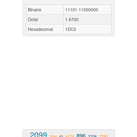
Binaire
11101 11000000
Octal
1 6700
Hexadecimal
1DC0
2099
896
4174
3708
7750
7030
62