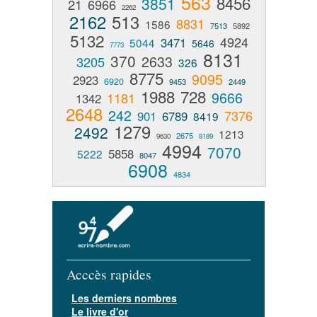
563
8456
3851
21
6966
2262
2162
513
8831
1586
7513
5892
5132
4924
3471
5044
5646
7773
8131
370
2633
3205
326
8775
9095
2923
6920
9453
2449
1988
728
9666
1181
1342
2648
242
7376
901
6789
8419
1279
2492
1213
2675
9630
8189
4994
7070
5858
5222
8047
6908
4834
Acccès rapides
Les derniers nombres
Le livre d'or