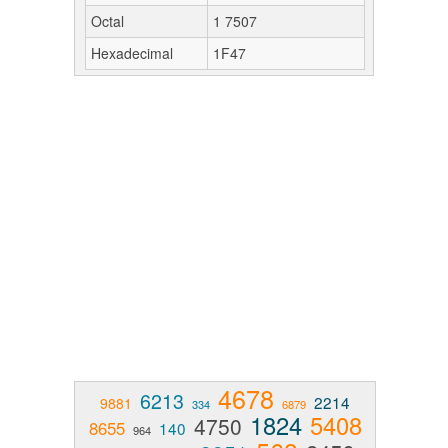
Octal
1 7507
Hexadecimal
1F47
4678
6213
2214
9881
334
6879
1824
5408
4750
8655
140
964