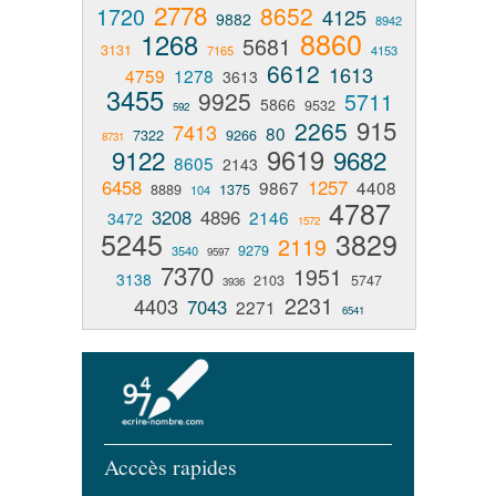
2778
8652
1720
4125
9882
8942
8860
1268
5681
3131
7165
4153
6612
1613
4759
1278
3613
3455
9925
5711
5866
9532
592
915
2265
7413
80
7322
9266
8731
9619
9122
9682
8605
2143
6458
1257
9867
4408
8889
1375
104
4787
3208
4896
2146
3472
1572
5245
3829
2119
9279
3540
9597
7370
1951
3138
2103
5747
3936
2231
4403
7043
2271
6541
Acccès rapides