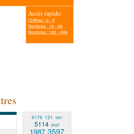
Accès rapide:
Chiffres : 0 - 9
Nombres : 10 - 99
Nombres : 100 - 999
tres
6176
121
5907
5114
3107
3597
1987