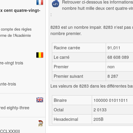
Retrouver ci-dessous les informations
nombre huit mille deux cent quatre-vin
ux cent quatre-vingt-
:
8283 est un nombre impair. 8283 n'est pas 
t compte des règles
nombre premier.
forme de l'Académie
Racine carrée
91,011
Le carré
68 608 089
re-vingt trois
Premier
non
Premier suivant
8 287
ante-trois
Les valeurs de 8283 dans les différentes ba
Binaire
100000 01011011
red eighty-three
Octal
2 0133
Hexadecimal
205B
IMCCLXXXIII