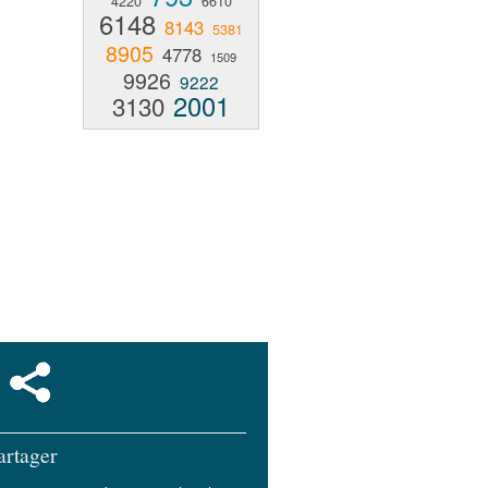
4220
6610
6148
8143
5381
8905
4778
1509
9926
9222
2001
3130
artager