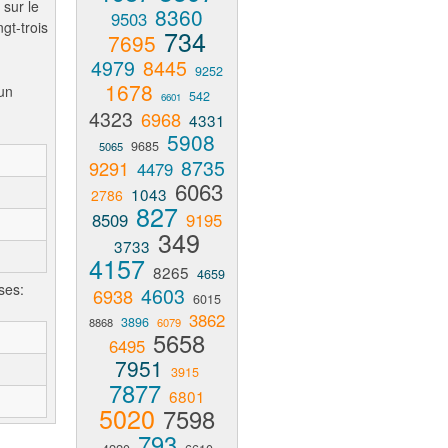
 sur le
8360
9503
gt-trois
734
7695
4979
8445
9252
1678
un
542
6601
4323
6968
4331
5908
9685
5065
8735
9291
4479
6063
1043
2786
827
8509
9195
349
3733
4157
8265
4659
ses:
4603
6938
6015
3862
3896
8868
6079
5658
6495
7951
3915
7877
6801
5020
7598
793