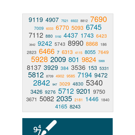
7690
9119
4907
7521
6922
8812
6745
6770
5093
7009
6033
7112
4437
1743
6423
880
5192
8990
9242
8868
5743
186
3642
6466
6313
8055
7649
2823
7
4115
5928
2009
801
9824
5999
8137
3929
3536
153
384
5331
5812
7194
9472
4902
9585
8709
2842
5340
3029
4830
947
5712
9201
3426
9750
9276
2035
5082
1446
3671
2181
1840
4165
8243