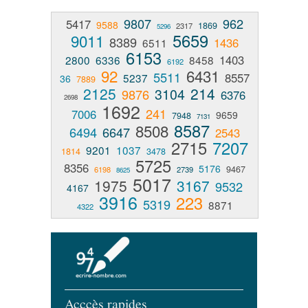
9807
962
5417
9588
1869
2317
5296
5659
9011
8389
1436
6511
6153
1403
2800
6336
8458
6192
92
6431
5511
8557
5237
36
7889
2125
214
3104
9876
6376
2698
1692
241
7006
9659
7948
7131
8587
8508
6494
6647
2543
2715
7207
9201
1037
1814
3478
5725
8356
5176
9467
6198
2739
8625
5017
1975
3167
9532
4167
3916
223
5319
8871
4322
Acccès rapides