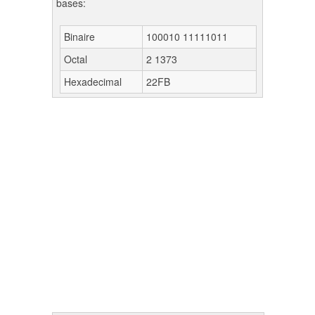
bases:
Binaire
100010 11111011
Octal
2 1373
Hexadecimal
22FB