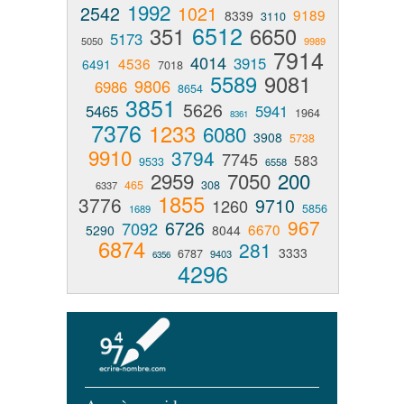
1992
2542
1021
9189
8339
3110
6512
351
6650
5173
5050
9989
7914
4014
3915
4536
6491
7018
5589
9081
9806
6986
8654
3851
5626
5465
5941
1964
8361
7376
1233
6080
3908
5738
9910
3794
7745
583
9533
6558
2959
7050
200
465
308
6337
1855
3776
9710
1260
5856
1689
967
6726
7092
6670
5290
8044
6874
281
3333
6787
9403
6356
4296