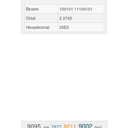
Binaire
100101 11100101
Octal
2 2745
Hexadecimal
25E5
9002
9095
6211
7877
5410
2339