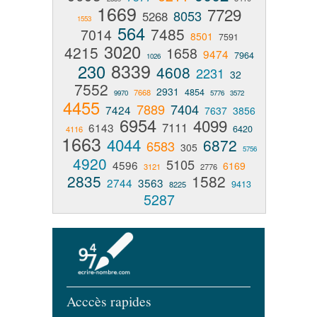
1669
7729
8053
5268
1553
564
7485
7014
8501
7591
3020
4215
1658
9474
7964
1026
8339
230
4608
2231
32
7552
2931
4854
7668
9970
5776
3572
4455
7889
7404
7424
7637
3856
6954
4099
7111
6143
6420
4116
1663
4044
6872
6583
305
5756
4920
5105
4596
6169
3121
2776
2835
1582
2744
3563
9413
8225
5287
Acccès rapides