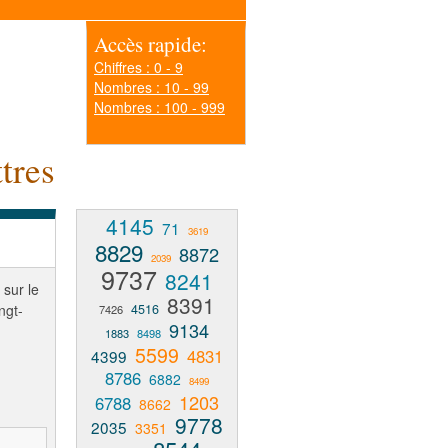
Accès rapide:
Chiffres : 0 - 9
Nombres : 10 - 99
Nombres : 100 - 999
tres
4145
71
3619
8829
8872
2039
9737
8241
 sur le
8391
ngt-
4516
7426
9134
1883
8498
5599
4831
4399
8786
6882
8499
1203
6788
8662
9778
2035
3351