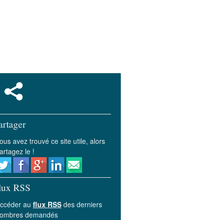
artager
ous avez trouvé ce site utile, alors
artagez le !
lux RSS
ccéder au
flux RSS
des derniers
ombres demandés