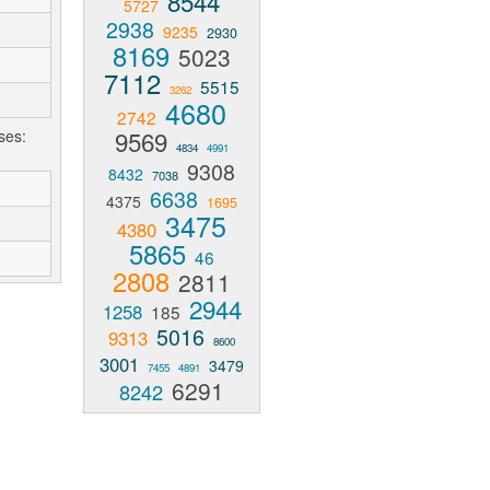
8544
5727
2938
9235
2930
8169
5023
7112
5515
3262
4680
2742
9569
ses:
4834
4991
9308
8432
7038
6638
4375
1695
3475
4380
5865
46
2808
2811
2944
1258
185
5016
9313
8600
3001
3479
7455
4891
6291
8242