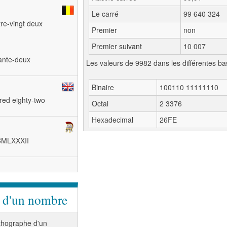
Le carré
99 640 324
tre-vingt deux
Premier
non
Premier suivant
10 007
tante-deux
Les valeurs de 9982 dans les différentes ba
Binaire
100110 11111110
red eighty-two
Octal
2 3376
Hexadecimal
26FE
MCMLXXXII
e d'un nombre
orthographe d'un