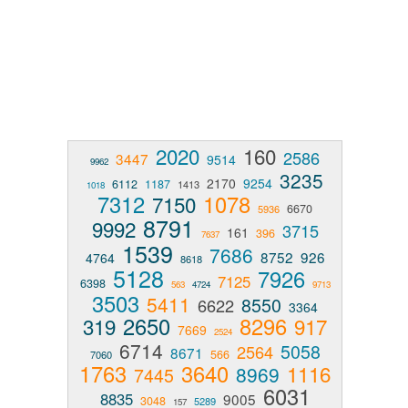
2020
160
2586
3447
9514
9962
3235
2170
9254
6112
1187
1413
1018
7312
1078
7150
6670
5936
8791
9992
3715
161
396
7637
1539
7686
8752
926
4764
8618
5128
7926
7125
6398
563
4724
9713
3503
5411
8550
6622
3364
2650
8296
319
917
7669
2524
6714
5058
2564
8671
566
7060
1763
3640
1116
8969
7445
6031
8835
9005
3048
5289
157