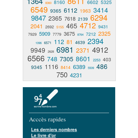
8611
1364
8160
6602
5325
8360
6549
3414
6112
9365
1963
6294
9847
2365
7618
2139
4712
465
2041
9431
2692
5155
2325
5909
3675
7212
7929
7779
8764
2394
112
81
4639
6571
1096
6981
4912
9949
2371
2628
6566
8601
748
7305
403
2253
486
1116
6389
9345
8414
5509
750
4231
Acccès rapides
Les derniers nombres
Le livre d'or