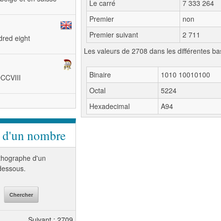
Le carré
7 333 264
Premier
non
Premier suivant
2 711
dred eight
Les valeurs de 2708 dans les différentes ba
Binaire
1010 10010100
DCCVIII
Octal
5224
Hexadecimal
A94
e d'un nombre
orthographe d'un
-dessous.
Suivant : 2709