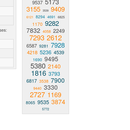
5173
9537
3155
9409
3539
8294
4691
6121
6825
9282
1170
7832
2249
ses:
4058
7293
2612
7928
6587
9281
5236
4218
4539
9495
1690
5380
2140
1816
3793
7900
6817
3538
3330
9440
2727
1169
3874
9535
8065
5772