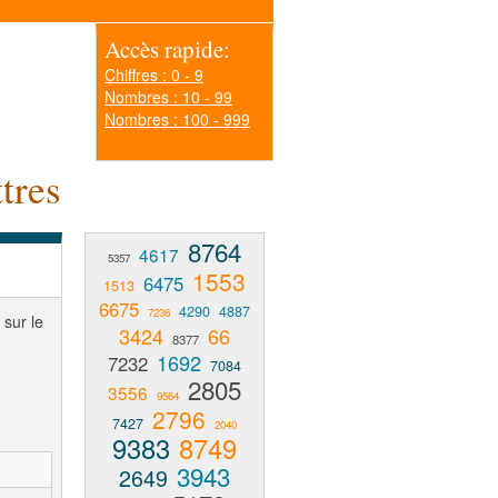
Accès rapide:
Chiffres : 0 - 9
Nombres : 10 - 99
Nombres : 100 - 999
tres
8764
4617
5357
1553
6475
1513
6675
4290
4887
7236
 sur le
3424
66
8377
1692
7232
7084
2805
3556
9564
2796
7427
2040
9383
8749
3943
2649