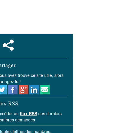
artager
ous avez trouvé ce site utile, alors
artagez le !
lux RSS
ccéder au
flux RSS
des derniers
ombres demandés
 toutes lettres des nombres.