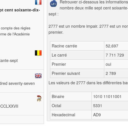
Retrouver ci-dessous les informations
nombre deux mille sept cent soixante-
pt cent soixante-dix-
sept :
2777 est un nombre impair. 2777 est un n
t compte des règles
premier.
forme de l'Académie
Racine carrée
52,697
Le carré
7 711 729
ptante-sept
Premier
oui
Premier suivant
2 789
Les valeurs de 2777 dans les différentes ba
ndred seventy-seven
Binaire
1010 11011001
Octal
5331
MDCCLXXVII
Hexadecimal
AD9