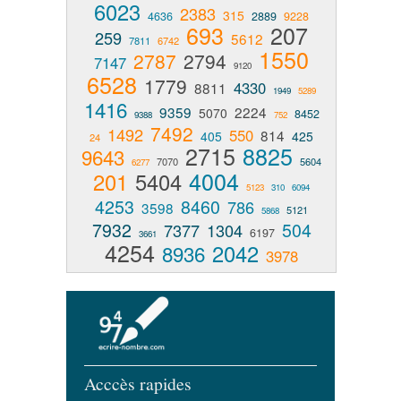
6023
2383
315
4636
2889
9228
693
207
259
5612
7811
6742
1550
2787
2794
7147
9120
6528
1779
4330
8811
1949
5289
1416
9359
2224
5070
8452
9388
752
7492
1492
550
814
405
425
24
2715
8825
9643
7070
5604
6277
4004
201
5404
5123
310
6094
4253
8460
786
3598
5121
5868
7932
504
7377
1304
6197
3661
4254
2042
8936
3978
Acccès rapides