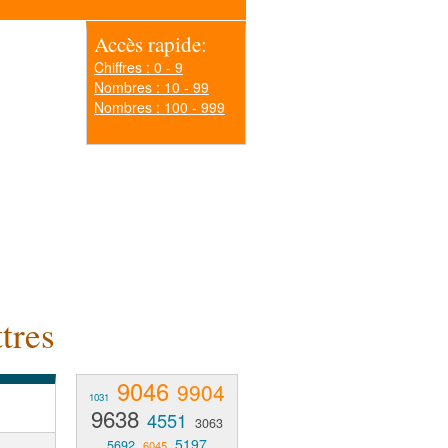
Accès rapide:
Chiffres : 0 - 9
Nombres : 10 - 99
Nombres : 100 - 999
tres
9046
9904
1031
9638
4551
3063
5197
5692
6045