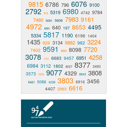
6076
9815
6786
796
9100
2792
6980
5319
9784
4742
512
7983
9161
7480
5606
5091
4972
8653
4495
640
197
6591
5817
1190
5334
6196
1404
1435
3224
3134
9882
926
982
9591
7720
8098
7402
8893
3078
4258
6951
6683
9457
1151
8377
6984
3112
1802
3493
8027
9077
3808
4329
3573
8843
7270
3803
3456
5086
6916
5421
4238
6616
4407
2993