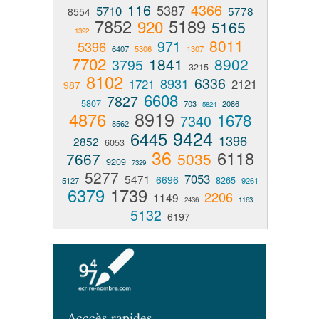
116
4366
5387
5710
5778
8554
7852
5189
920
5165
1392
8011
971
5396
6407
5306
1307
7702
1841
8902
3795
3215
8102
6336
8931
1721
2121
987
6608
7827
5807
703
2086
5824
8919
4876
1678
7340
8562
9424
6445
1396
2852
6053
36
6118
7667
5035
9209
7329
5277
7053
5471
6696
8265
5127
9261
6379
1739
2206
1149
2436
1163
5132
6197
Acccès rapides