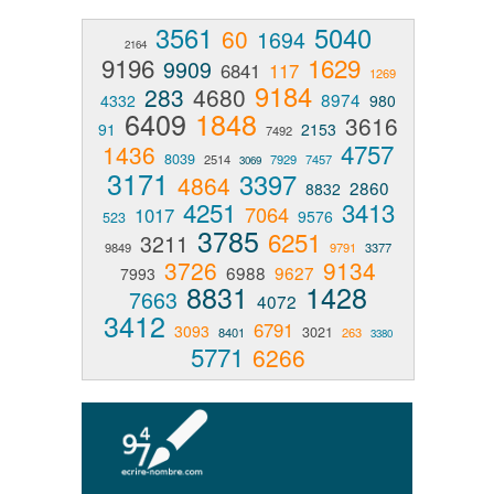
3561
5040
60
1694
2164
9196
1629
9909
6841
117
1269
9184
283
4680
8974
4332
980
6409
1848
3616
91
2153
7492
4757
1436
8039
2514
7929
7457
3069
3171
3397
4864
2860
8832
4251
3413
7064
1017
9576
523
3785
6251
3211
9849
9791
3377
3726
9134
6988
9627
7993
8831
1428
7663
4072
3412
6791
3093
3021
8401
263
3380
5771
6266