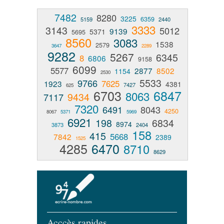
7482
8280
3225
6359
5159
2440
3333
3143
5012
9139
5371
5695
8560
3083
1538
2579
3647
2289
9282
5267
6345
8
6806
9158
6099
5577
2877
8502
1154
2530
5533
9766
7625
1923
4381
7427
625
6703
6847
8063
9434
7117
7320
6491
8043
4250
8067
5371
5969
6921
198
6834
8974
3873
2404
158
415
5668
7842
2389
1525
4285
6470
8710
8629
Acccès rapides