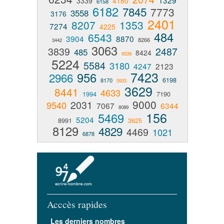
1329
3339
4180
6158
6182
7845
7773
3558
3176
2401
8207
1353
7274
4225
484
6543
3904
8870
8266
3442
3063
3839
2487
485
8424
9339
5224
5584
3180
4247
2123
7423
956
2966
6198
8170
5933
3629
8441
4633
1994
7190
9000
2031
9540
7067
6344
8089
156
5469
5204
8991
3625
8129
4829
4469
1021
6878
Acccès rapides
Les derniers nombres