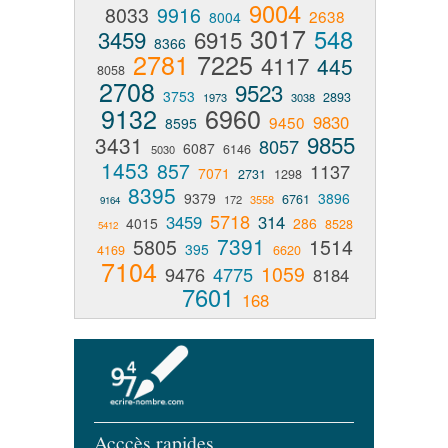
9004
8033
9916
2638
8004
3017
548
3459
6915
8366
2781
7225
4117
445
8058
2708
9523
3753
2893
1973
3038
9132
6960
9830
9450
8595
9855
3431
8057
6087
6146
5030
1453
857
1137
7071
2731
1298
8395
9379
3896
6761
172
3558
9164
5718
3459
314
4015
286
8528
5412
7391
5805
1514
395
4169
6620
7104
1059
9476
4775
8184
7601
168
Acccès rapides