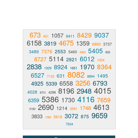
673
8429
9037
1057
9411
451
6158
4675
1359
3819
6860
3737
5405
7376
2553
3489
5460
4963
633
5114
6012
8727
2821
1024
2838
1970
8364
8924
1929
1651
8082
6527
631
1495
7132
8894
3256
6793
6558
4925
5339
4015
8196
2948
4028
4298
8701
5386
4116
1730
7659
6359
2690
4613
1748
1214
3591
5180
9659
3072
3833
875
5618
1380
7504